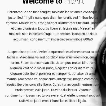
Welcome to
PicArt
Pellentesque non nibh feugiat, molestie leo sit amet, consequat
justo. Sed fringilla nunc quis diam hendrerit, sed finibus lectus
egestas. Mauris varius magna eget ullamcorper tincidunt. Donec
et diam dignissim, lobortis libero et, lacinia nisi. Maecenas
molestie nibh in dictum feugiat. Donec iaculis sapien ac risus
accumsan, condimentum imperdiet sem finibus.u00a0
Suspendisse potenti. Pellentesque sodales elementum urna ac
facilisis. Maecenas vel nisl porttitor, maximus lorem non, cursus
lorem. Etiam at accumsan elit. Ut tempus, metus id rutrum
aliquam, erat odio mollis nunc, a egestas dolor diam vel dui.
Aliquam odio libero, porttitor eu tempor id, porttitor sit amet
mauris. Maecenas vel neque enim. Integer vel magna commodo,
feugiat libero in, convallis libero. Curabitur ac condimentum nunc.
Proin nec vehicula justo. Ut vitae dui lectus. Vivamus
condimentum ipsum nec turpis eleifend, et eleifend nunc tincidunt.
Duis vitae justo eros. Phasellus eu libero ligula.