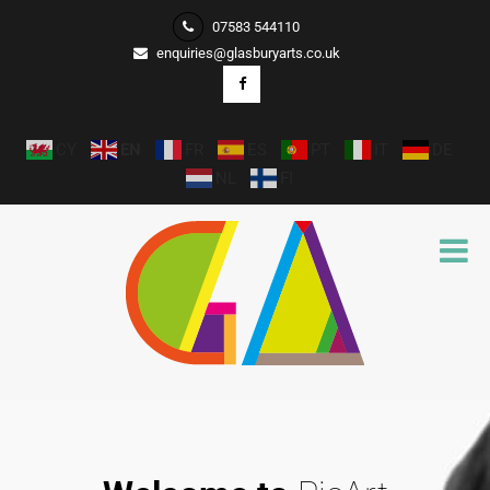
07583 544110
enquiries@glasburyarts.co.uk
CY
EN
FR
ES
PT
IT
DE
NL
FI